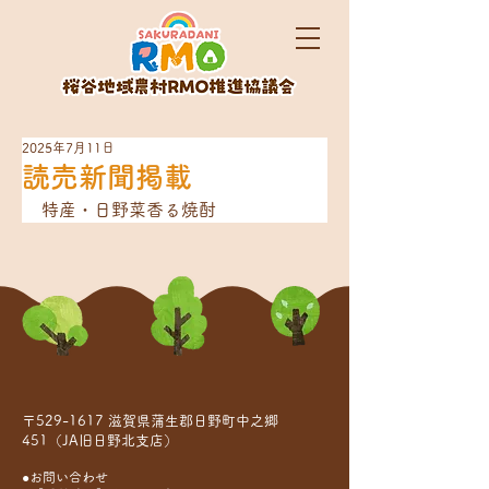
2025年7月11日
読売新聞掲載
特産・日野菜香る焼酎
〒529-1617 滋賀県蒲生郡日野町中之郷
451（JA旧日野北支店）
●お問い合わせ