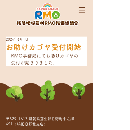
2024年6月1日
お助けカゴヤ受付開始
RMO事務局にてお助けカゴヤの
受付が始まりました。
〒529-1617 滋賀県蒲生郡日野町中之郷
451（JA旧日野北支店）